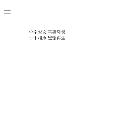
수수상승 흑환재생
手手相承 黑環再生