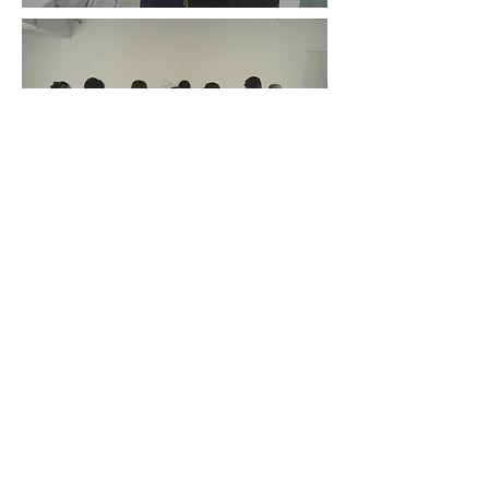
Performing Suit 01 is an experiment of body
movement, controlling the choreographer’s
gestures and motions using the
electroencephalogram sensor and wearable
exoskeleton technology. An ordinary robot
moves according to a system or its own
intelligence, but an exoskeleton robot moves
according to its prediction of a person’s
motions. The suit in the exhibition room was
produced based on the measurement of
choreographer Lee Jonghyun’s body and his
movements, allowing six viewers to input their
electroencephalograms into the suit system in
order to control both arms. This suit